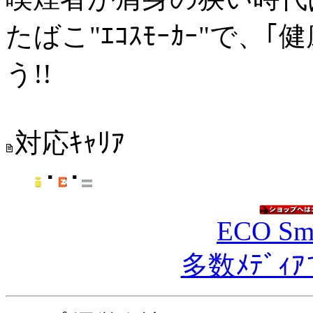
たばこ"ｴｺｽﾓｰｶｰ"で
う!!
対応ｷｬﾘｱ
･
･
ECO Sm
多数ﾒﾃﾞ