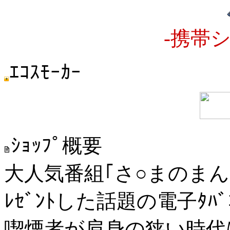
-携帯
ｴｺｽﾓｰｶｰ
ｼｮｯﾌﾟ概要
大人気番組｢さ○まのまん
ﾚｾﾞﾝﾄした話題の電子ﾀﾊ
喫煙者が肩身の狭い時代